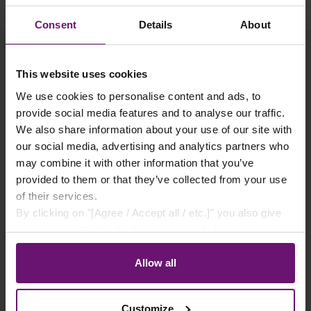
Consent
Details
About
This website uses cookies
We use cookies to personalise content and ads, to
Produktgalerie überspringen
Passendes Zubehör
provide social media features and to analyse our traffic.
We also share information about your use of our site with
our social media, advertising and analytics partners who
may combine it with other information that you’ve
provided to them or that they’ve collected from your use
of their services.
By clicking on "[Agree / Accept all / etc.]" you also give
your consent to the disclosure of your behavior in our
store to our partner, shopware AG (Ebbinghoff 10, 48624
Schöppingen, Germany), which cannot assign this data
Allow all
to you personally, but may process it for its own
purposes (e.g. product improvements, market behavior
Customize