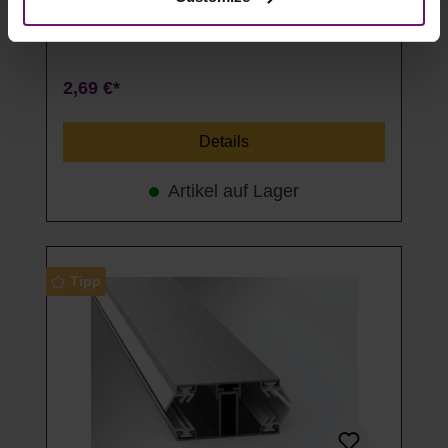
analyses).
Alu U-Abschlussprofil 16 mm
2,69 €*
Details
Artikel auf Lager
Tipp