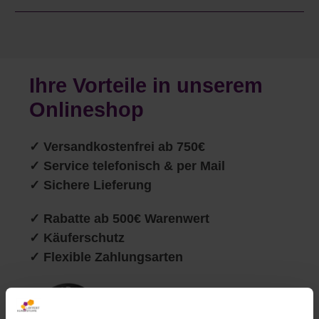
Ihre Vorteile in unserem
Onlineshop
✓
Versandkostenfrei ab 750€
✓ Service telefonisch & per Mail
✓ Sichere Lieferung
✓ Rabatte ab 500€ Warenwert
✓ Käuferschutz
✓ Flexible Zahlungsarten