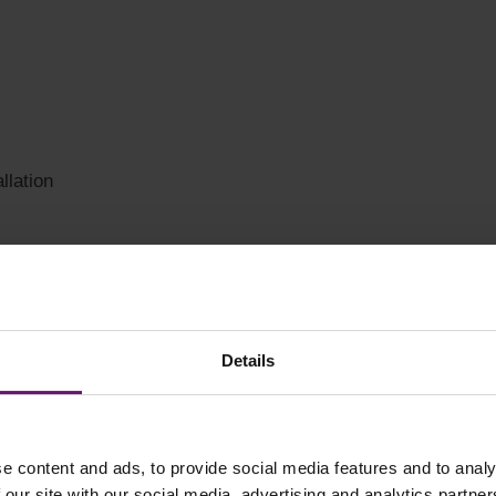
llation
Details
e content and ads, to provide social media features and to analy
 our site with our social media, advertising and analytics partn