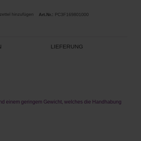
ettel hinzufügen
Art.Nr.:
PC3F169801000
N
LIEFERUNG
nd einem geringem Gewicht, welches die Handhabung