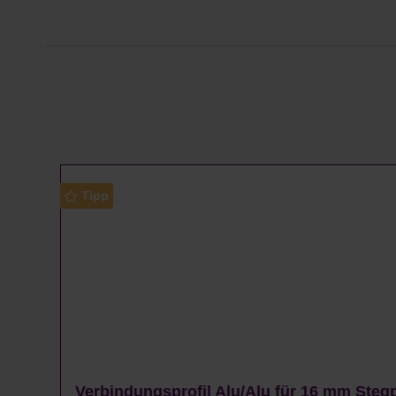
Produktgalerie überspringen
Tipp
Verbindungsprofil Alu/Alu für 16 mm Stegp