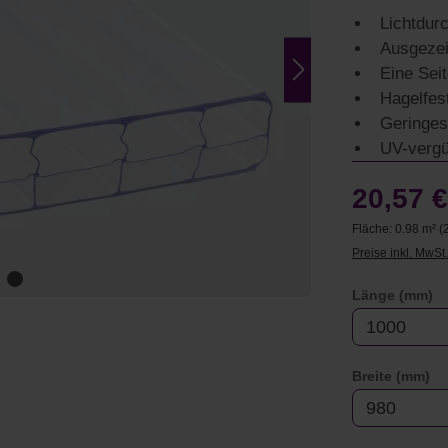
Lichtdur
Ausgezei
Eine Sei
Hagelfes
Geringes
UV-vergü
20,57 
Fläche:
0.98 m²
(
Preise inkl. MwSt
a
Länge (mm)
au
Breite (mm)