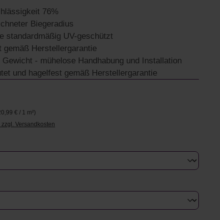
chlässigkeit 76%
chneter Biegeradius
te standardmäßig UV-geschützt
t gemäß Herstellergarantie
 Gewicht - mühelose Handhabung und Installation
tet und hagelfest gemäß Herstellergarantie
€
20,99 € / 1 m²)
. zzgl. Versandkosten
uswählen
swählen