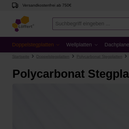
Versandkostenfrei ab 750€
en
Zur Suche springen
Doppelstegplatten
Wellplatten
Dachplane
Startseite
Doppelstegplatten
Polycarbonat Stegplatten
Polycarbonat Stegpla
Bildergalerie überspringen