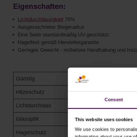
Eigenschaften:
Lichtdurchlässigkeit
76%
Ausgezeichneter Biegeradius
Eine Seite standardmäßig UV-geschützt
Hagelfest gemäß Herstellergarantie
Geringes Gewicht - mühelose Handhabung und Insta
Günstig
✓✓✓✓
Hitzeschutz
✓
Consent
Lichtdurchlass
✓✓✓✓✓
Glasoptik
✓✓✓
This website uses cookies
We use cookies to personalis
Hagelschutz
✓✓✓✓
information about your use of