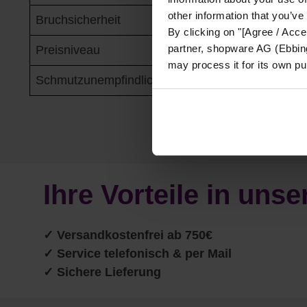
other information that you’ve
Bruchsicherheit
✓✓✓✓
By clicking on "[Agree / Accep
partner, shopware AG (Ebbing
Preisniveau
✓✓
may process it for its own p
Schmutzunempfindlichkeit
✓✓✓
Ihre Vorteile in un
✓
Versandkostenfrei ab 750€
✓ Service telefonisch & per Mail
✓ Sichere Lieferung