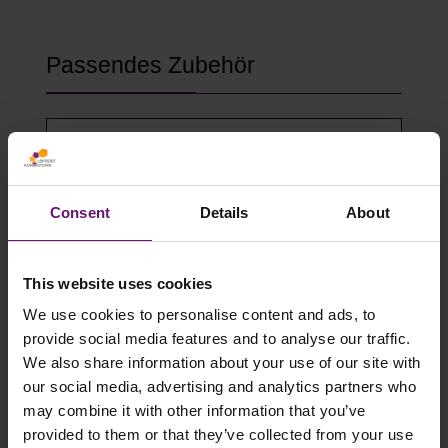
Produktgalerie überspringen
Passendes Zubehör
Consent
Details
About
This website uses cookies
We use cookies to personalise content and ads, to
provide social media features and to analyse our traffic.
We also share information about your use of our site with
Edelstahlschrauben inkl.
our social media, advertising and analytics partners who
Neoprendichtung
may combine it with other information that you’ve
provided to them or that they’ve collected from your use
0,39 €*