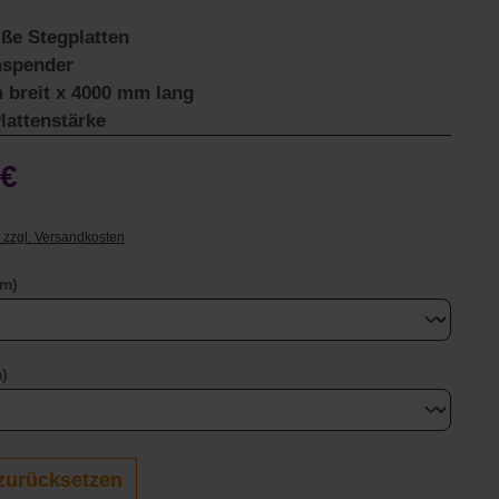
ße Stegplatten
nspender
 breit x 4000 mm lang
lattenstärke
 €
. zzgl. Versandkosten
auswählen
mm)
auswählen
)
zurücksetzen