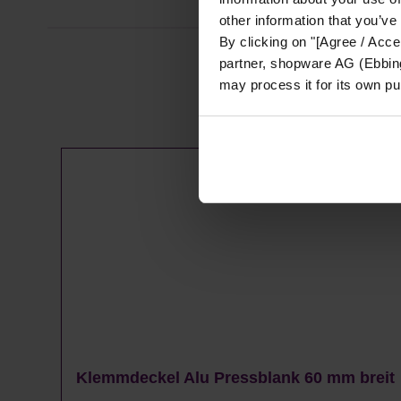
other information that you’ve
By clicking on "[Agree / Accep
partner, shopware AG (Ebbing
may process it for its own p
Produktgalerie überspringen
Klemmdeckel Alu Pressblank 60 mm breit