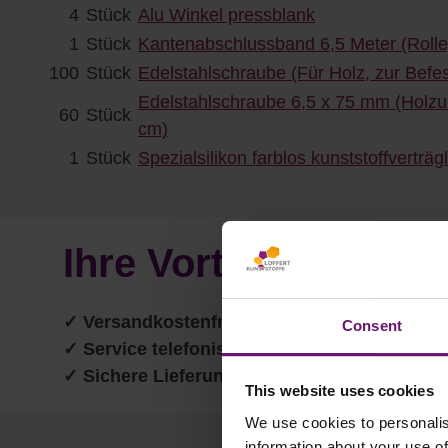
4
Stück
Alu Winkel pressblank
1
Stück
Kantenabschlussband 6,5 Meter (Rolle
100
Stück
Edelstahlschraube (Für Holz, zur Befes
Edelstahlschraube 6,5 x 75 mm (Holzun
60
Stück
cm)
1
Stück
Spezialsilikon farblos kunststoffverträg
Ihre Vorteile in un
✓
Versandkostenfrei ab 750€
Consent
✓ Service telefonisch & per Mail
✓ Sichere Lieferung
This website uses cookies
We use cookies to personalis
information about your use of