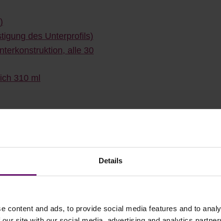
)
tigung des Unterprofils)
terkonstruktion, alle 30
lich 310 ml
serem Onlineshop
✓ Rabatte ab 500€ Warenwert
Details
✓ Käuferschutz
✓ Flexible Zahlungsarten
e content and ads, to provide social media features and to analy
 our site with our social media, advertising and analytics partn