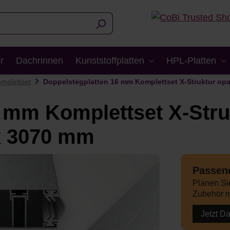
r
Dachrinnen
Kunststoffplatten
HPL-Platten
mplettset
Doppelstegplatten 16 mm Komplettset X-Struktur opa
 mm Komplettset X-Stru
 x 3070 mm
Passend
Planen Sie
Zubehör m
Jetzt D