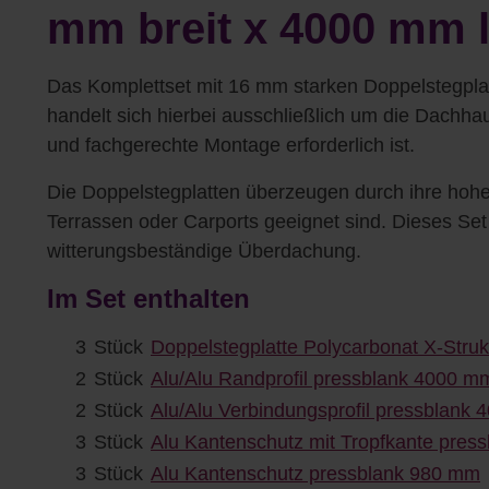
mm breit x 4000 mm 
Das Komplettset mit 16 mm starken Doppelstegplat
handelt sich hierbei ausschließlich um die Dachha
und fachgerechte Montage erforderlich ist.
Die Doppelstegplatten überzeugen durch ihre hohe 
Terrassen oder Carports geeignet sind. Dieses Se
witterungsbeständige Überdachung.
Im Set enthalten
3
Stück
Doppelstegplatte Polycarbonat X-Stru
2
Stück
Alu/Alu Randprofil pressblank 4000 m
2
Stück
Alu/Alu Verbindungsprofil pressblank
3
Stück
Alu Kantenschutz mit Tropfkante pres
3
Stück
Alu Kantenschutz pressblank 980 mm