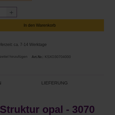
Anzahl: Gib den gewünschten Wert ein oder
In den Warenkorb
eferzeit: ca. 7-14 Werktage
ettel hinzufügen
Art.Nr.:
KSXO30704000
N
LIEFERUNG
truktur opal - 3070