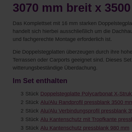
3070 mm breit x 350
Das Komplettset mit 16 mm starken Doppelstegplat
handelt sich hierbei ausschließlich um die Dachha
und fachgerechte Montage erforderlich ist.
Die Doppelstegplatten überzeugen durch ihre hohe 
Terrassen oder Carports geeignet sind. Dieses Se
witterungsbeständige Überdachung.
Im Set enthalten
3
Stück
Doppelstegplatte Polycarbonat X-Stru
2
Stück
Alu/Alu Randprofil pressblank 3500 m
2
Stück
Alu/Alu Verbindungsprofil pressblank
3
Stück
Alu Kantenschutz mit Tropfkante pres
3
Stück
Alu Kantenschutz pressblank 980 mm