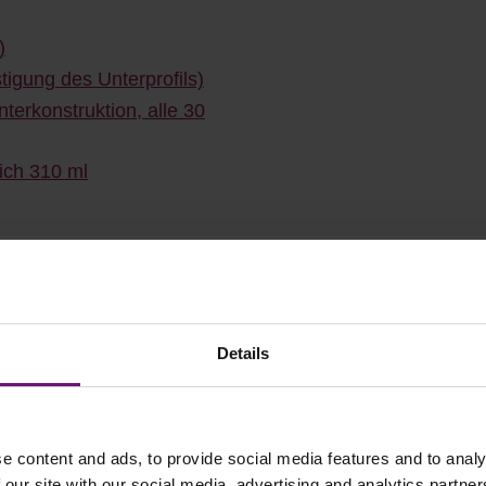
)
tigung des Unterprofils)
terkonstruktion, alle 30
lich 310 ml
serem Onlineshop
✓ Rabatte ab 500€ Warenwert
Details
✓ Käuferschutz
✓ Flexible Zahlungsarten
e content and ads, to provide social media features and to analy
 our site with our social media, advertising and analytics partn