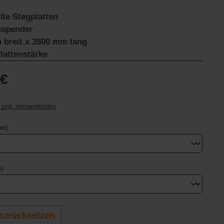
ße Stegplatten
nspender
 breit x 3500 mm lang
lattenstärke
 €
. zzgl. Versandkosten
auswählen
mm)
auswählen
)
zurücksetzen