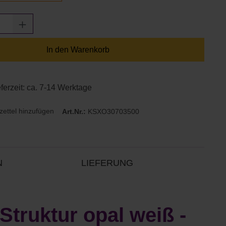
Anzahl: Gib den gewünschten Wert ein oder
In den Warenkorb
eferzeit: ca. 7-14 Werktage
ettel hinzufügen
Art.Nr.:
KSXO30703500
N
LIEFERUNG
truktur opal weiß -