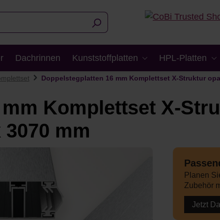
r
Dachrinnen
Kunststoffplatten
HPL-Platten
mplettset
Doppelstegplatten 16 mm Komplettset X-Struktur opa
 mm Komplettset X-Stru
 x 3070 mm
Passend
Planen Sie
Zubehör m
Jetzt D