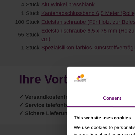
4
Stück
Alu Winkel pressblank
1
Stück
Kantenabschlussband 6,5 Meter (Rolle
100
Stück
Edelstahlschraube (Für Holz, zur Befes
Edelstahlschraube 6,5 x 75 mm (Holzun
55
Stück
cm)
1
Stück
Spezialsilikon farblos kunststoffverträg
Ihre Vorteile in un
✓
Versandkostenfrei ab 750€
Consent
✓ Service telefonisch & per Mail
✓ Sichere Lieferung
This website uses cookies
We use cookies to personalis
information about your use of