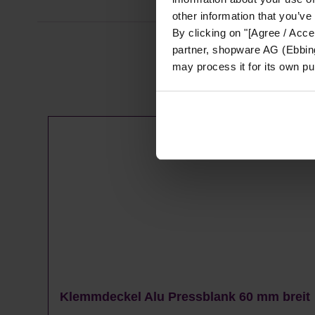
other information that you’ve
By clicking on "[Agree / Accep
partner, shopware AG (Ebbing
may process it for its own p
Produktgalerie überspringen
Klemmdeckel Alu Pressblank 60 mm breit