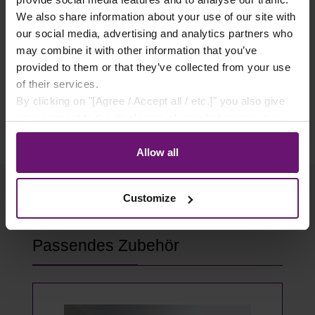
✓ Sichere Lieferung
We also share information about your use of our site with
✓ Rabatte ab 500€ Warenwert
our social media, advertising and analytics partners who
may combine it with other information that you’ve
✓ Käuferschutz
provided to them or that they’ve collected from your use
✓ Flexible Zahlungsarten
of their services.
By clicking on "[Agree / Accept all / etc.]" you also give
your consent to the disclosure of your behavior in our
store to our partner, shopware AG (Ebbinghoff 10, 48624
Schöppingen, Germany), which cannot assign this data
Allow all
to you personally, but may process it for its own
purposes (e.g. product improvements, market behavior
Customize
analyses).
Produktgalerie überspringen
Passendes Zubehör