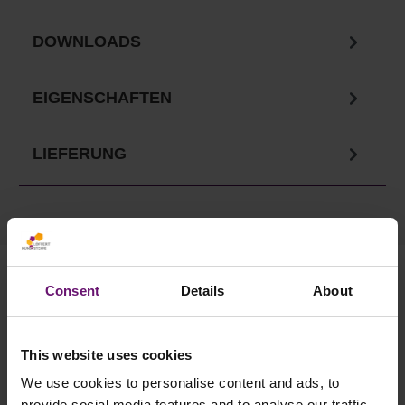
DOWNLOADS
EIGENSCHAFTEN
LIEFERUNG
Ihre Vorteile in unserem
Consent
Details
About
Onlineshop
This website uses cookies
✓
Versandkostenfrei ab 750€
✓ Service telefonisch & per Mail
We use cookies to personalise content and ads, to
provide social media features and to analyse our traffic.