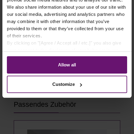
✓ Sichere Lieferung
We also share information about your use of our site with
✓ Rabatte ab 500€ Warenwert
our social media, advertising and analytics partners who
may combine it with other information that you’ve
✓ Käuferschutz
provided to them or that they’ve collected from your use
✓ Flexible Zahlungsarten
of their services.
By clicking on "[Agree / Accept all / etc.]" you also give
your consent to the disclosure of your behavior in our
store to our partner, shopware AG (Ebbinghoff 10, 48624
Schöppingen, Germany), which cannot assign this data
Allow all
to you personally, but may process it for its own
purposes (e.g. product improvements, market behavior
Customize
analyses).
Produktgalerie überspringen
Passendes Zubehör