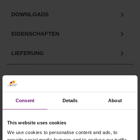
DOWNLOADS
EIGENSCHAFTEN
LIEFERUNG
Ihre Vorteile in unserem
Consent
Details
About
Onlineshop
This website uses cookies
✓
Versandkostenfrei ab 750€
✓ Service telefonisch & per Mail
We use cookies to personalise content and ads, to
provide social media features and to analyse our traffic.