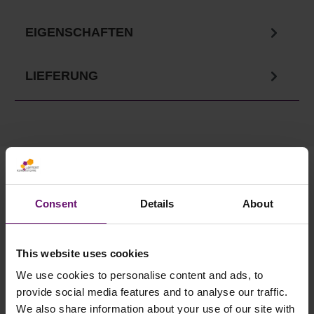
EIGENSCHAFTEN
LIEFERUNG
Ihre Vorteile in unserem
Onlineshop
Consent
Details
About
✓
Versandkostenfrei ab 750€
✓ Service telefonisch & per Mail
This website uses cookies
✓ Sichere Lieferung
We use cookies to personalise content and ads, to
provide social media features and to analyse our traffic.
✓ Rabatte ab 500€ Warenwert
We also share information about your use of our site with