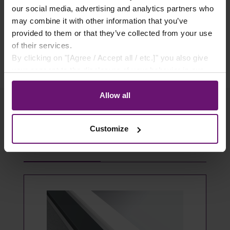
✓ Käuferschutz
our social media, advertising and analytics partners who
✓ Flexible Zahlungsarten
may combine it with other information that you’ve
provided to them or that they’ve collected from your use
of their services.
By clicking on "[Agree / Accept all / etc.]" you also give
your consent to the disclosure of your behavior in our
store to our partner, shopware AG (Ebbinghoff 10, 48624
Schöppingen, Germany), which cannot assign this data
Allow all
to you personally, but may process it for its own
purposes (e.g. product improvements, market behavior
Customize
analyses).
Produktgalerie überspringen
Passendes Zubehör