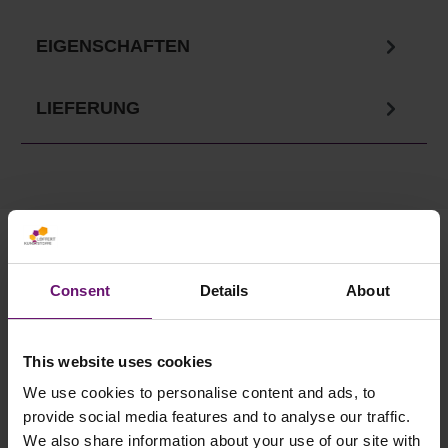
EIGENSCHAFTEN
LIEFERUNG
Ihre Vorteile in unserem
Onlineshop
Consent
Details
About
✓
Versandkostenfrei ab 750€
✓ Service telefonisch & per Mail
This website uses cookies
✓ Sichere Lieferung
We use cookies to personalise content and ads, to
provide social media features and to analyse our traffic.
✓ Rabatte ab 500€ Warenwert
We also share information about your use of our site with