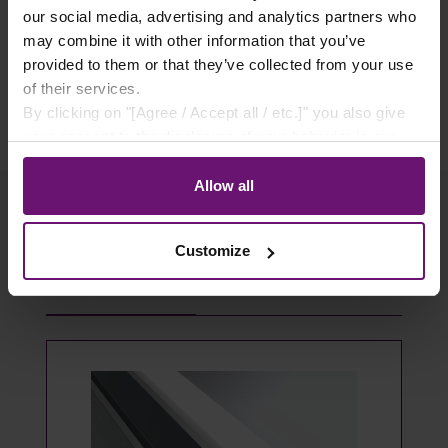
✓ Käuferschutz
our social media, advertising and analytics partners who
✓ Flexible Zahlungsarten
may combine it with other information that you’ve
provided to them or that they’ve collected from your use
of their services.
By clicking on "[Agree / Accept all / etc.]" you also give
your consent to the disclosure of your behavior in our
store to our partner, shopware AG (Ebbinghoff 10, 48624
Schöppingen, Germany), which cannot assign this data
Allow all
to you personally, but may process it for its own
purposes (e.g. product improvements, market behavior
Customize
analyses).
Produktgalerie überspringen
Passendes Zubehör