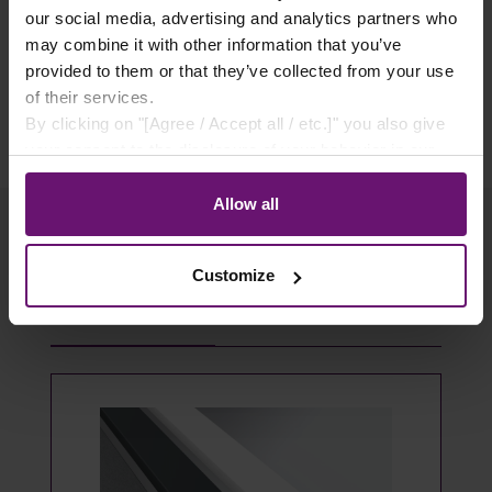
✓ Käuferschutz
our social media, advertising and analytics partners who
✓ Flexible Zahlungsarten
may combine it with other information that you’ve
provided to them or that they’ve collected from your use
of their services.
By clicking on "[Agree / Accept all / etc.]" you also give
your consent to the disclosure of your behavior in our
store to our partner, shopware AG (Ebbinghoff 10, 48624
Schöppingen, Germany), which cannot assign this data
Allow all
to you personally, but may process it for its own
purposes (e.g. product improvements, market behavior
Customize
analyses).
Produktgalerie überspringen
Passendes Zubehör