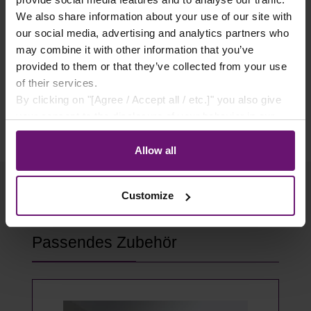
✓ Sichere Lieferung
We also share information about your use of our site with
✓ Rabatte ab 500€ Warenwert
our social media, advertising and analytics partners who
may combine it with other information that you’ve
✓ Käuferschutz
provided to them or that they’ve collected from your use
✓ Flexible Zahlungsarten
of their services.
By clicking on "[Agree / Accept all / etc.]" you also give
your consent to the disclosure of your behavior in our
store to our partner, shopware AG (Ebbinghoff 10, 48624
Schöppingen, Germany), which cannot assign this data
Allow all
to you personally, but may process it for its own
purposes (e.g. product improvements, market behavior
Customize
analyses).
Produktgalerie überspringen
Passendes Zubehör