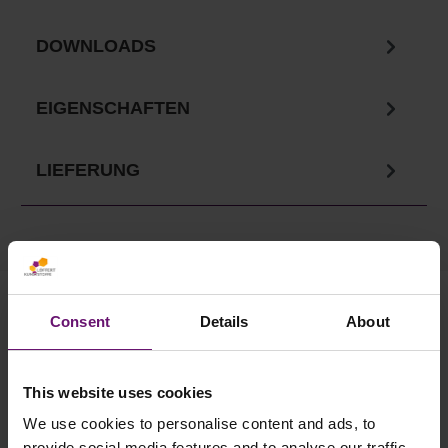
DOWNLOADS
EIGENSCHAFTEN
LIEFERUNG
Ihre Vorteile in unserem
Consent
Details
About
Onlineshop
This website uses cookies
✓
Versandkostenfrei ab 750€
✓ Service telefonisch & per Mail
We use cookies to personalise content and ads, to
provide social media features and to analyse our traffic.