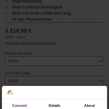
Hagelbeständig
Hohe Lichtdurchlässigkeit
9100 mm breit x 6000 mm lang
16 mm Plattenstärke
3.216,50 €
Fläche:
1 Stück
Preise inkl. MwSt. zzgl. Versandkosten
auswählen
Dachbreite (mm)
auswählen
Dachtiefe (mm)
Auswahl zurücksetzen
Consent
Details
About