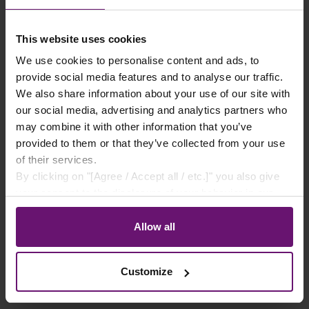
Produkt Anzahl: Gib den gewünschten Wert e
This website uses cookies
In den Warenkorb
We use cookies to personalise content and ads, to
provide social media features and to analyse our traffic.
We also share information about your use of our site with
Verfügbar, Lieferzeit: ca. 12-21 Werktage
our social media, advertising and analytics partners who
may combine it with other information that you’ve
Zum Merkzettel hinzufügen
Art.Nr.:
KS2F91006000
provided to them or that they’ve collected from your use
of their services.
By clicking on "[Agree / Accept all / etc.]" you also give
your consent to the disclosure of your behavior in our
BESCHREIBUNG
store to our partner, shopware AG (Ebbinghoff 10, 48624
KOMPLETTSET AUS
Schöppingen, Germany), which cannot assign this data
Allow all
DOPPELSTEGPLATTEN 16 MM 2-FACH
to you personally, but may process it for its own
purposes (e.g. product improvements, market behavior
16/32 FARBLOS - 9100 MM BREIT X 6000
Customize
analyses).
MM LANG UNSER HOCHWERTIGES
KOMPLETTSET A…
MEHR