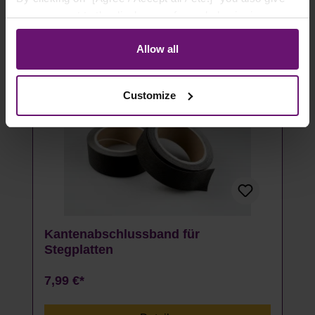
Artikel ausverkauft
your consent to the disclosure of your behavior in our
store to our partner, shopware AG (Ebbinghoff 10, 48624
Schöppingen, Germany), which cannot assign this data
Allow all
to you personally, but may process it for its own
purposes (e.g. product improvements, market behavior
Customize
analyses).
Kantenabschlussband für
Stegplatten
7,99 €*