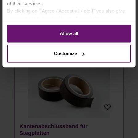
of their services.
By clicking on "[Agree / Accept all / etc.]" you also give
Details
your consent to the disclosure of your behavior in our
store to our partner, shopware AG (Ebbinghoff 10, 48624
Artikel ausverkauft
Schöppingen, Germany), which cannot assign this data
Allow all
to you personally, but may process it for its own
purposes (e.g. product improvements, market behavior
Customize
analyses).
Kantenabschlussband für
Stegplatten