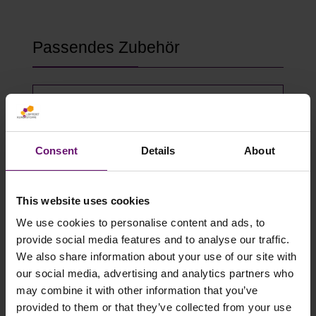
Produktgalerie überspringen
Passendes Zubehör
Consent
Details
About
This website uses cookies
We use cookies to personalise content and ads, to
provide social media features and to analyse our traffic.
We also share information about your use of our site with
Gewächshausklammern 4 bis 10 mm
our social media, advertising and analytics partners who
- 100 Stück
may combine it with other information that you’ve
provided to them or that they’ve collected from your use
14,49 €*