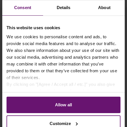
Consent
Details
About
This website uses cookies
We use cookies to personalise content and ads, to
Produktgalerie überspringen
Passendes Zubehör
provide social media features and to analyse our traffic.
We also share information about your use of our site with
our social media, advertising and analytics partners who
may combine it with other information that you’ve
provided to them or that they’ve collected from your use
of their services.
By clicking on "[Agree / Accept all / etc.]" you also give
your consent to the disclosure of your behavior in our
store to our partner, shopware AG (Ebbinghoff 10, 48624
Schöppingen, Germany), which cannot assign this data
Allow all
to you personally, but may process it for its own
purposes (e.g. product improvements, market behavior
Customize
analyses).