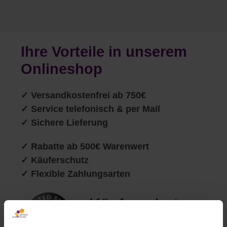
Ihre Vorteile in unserem
Onlineshop
✓
Versandkostenfrei ab 750€
✓ Service telefonisch & per Mail
✓ Sichere Lieferung
✓ Rabatte ab 500€ Warenwert
✓ Käuferschutz
✓ Flexible Zahlungsarten