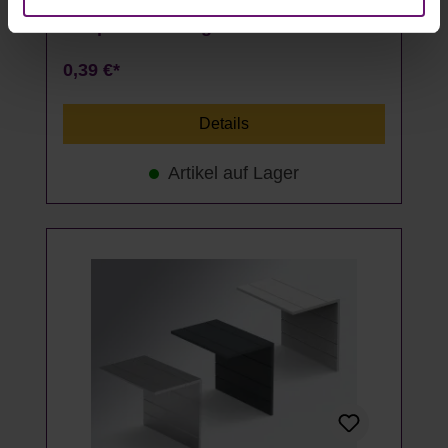
Edelstahlschrauben inkl.
Neoprendichtung
0,39 €*
Details
Artikel auf Lager