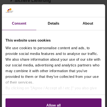
✓ Sichere Lieferung
✓ Rabatte ab 500€ Warenwert
✓ Käuferschutz
Consent
Details
About
✓ Flexible Zahlungsarten
This website uses cookies
We use cookies to personalise content and ads, to
provide social media features and to analyse our traffic.
We also share information about your use of our site with
our social media, advertising and analytics partners who
may combine it with other information that you’ve
provided to them or that they’ve collected from your use
Produktgalerie überspringen
of their services.
Passendes Zubehör
By clicking on "[Agree / Accept all / etc.]" you also give
your consent to the disclosure of your behavior in our
store to our partner, shopware AG (Ebbinghoff 10, 48624
Schöppingen, Germany), which cannot assign this data
Allow all