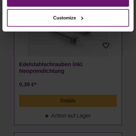
to you personally, but may process it for its own
purposes (e.g. product improvements, market behavior
Customize
analyses).
Edelstahlschrauben inkl.
Neoprendichtung
0,39 €*
Details
Artikel auf Lager