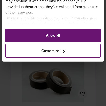
- 100 Stück
may combine it with other information that you’ve
provided to them or that they’ve collected from your use
14,49 €*
of their services.
By clicking on "[Agree / Accept all / etc.]" you also give
Details
your consent to the disclosure of your behavior in our
store to our partner, shopware AG (Ebbinghoff 10, 48624
Artikel ausverkauft
Schöppingen, Germany), which cannot assign this data
Allow all
to you personally, but may process it for its own
purposes (e.g. product improvements, market behavior
Customize
analyses).