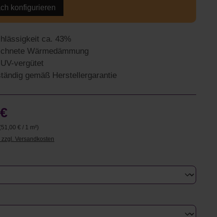
ach konfigurieren
chlässigkeit ca. 43%
ichnete Wärmedämmung
 UV-vergütet
tändig gemäß Herstellergarantie
 €
(51,00 € / 1 m²)
. zzgl. Versandkosten
uswählen
swählen