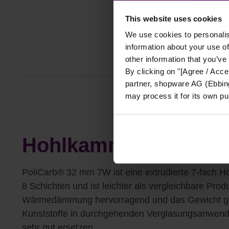
This website uses cookies
We use cookies to personalis
information about your use of
other information that you’ve
By clicking on "[Agree / Accep
partner, shopware AG (Ebbing
BESCHREIBUNG
may process it for its own p
Hohlkammerplatte 3
PoliCarb® 32 mm 7W ist eine extrudierte 7-fach H
8 Schichten und ist leichter als vergleichbare Pro
Wärmedämmung hervorragend und das Gewicht gerin
Kunststoffe in durchgehenden Verglasungsanwen
sehr gut ersetzen.