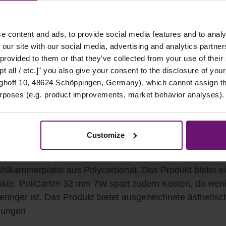
e content and ads, to provide social media features and to analy
Zum Merkz
 our site with our social media, advertising and analytics partn
 provided to them or that they’ve collected from your use of their
t all / etc.]" you also give your consent to the disclosure of your
hoff 10, 48624 Schöppingen, Germany), which cannot assign this
EIGENSCHAFTEN
urposes (e.g. product improvements, market behavior analyses).
Customize
2 mm opal
ohlkammerplatte aus Polycarbonat. Das Produkt bietet e
dukte. PoliCarb® 32 mm 7W spart zudem Kosten, da wenige
ger ist. Das Produkt bietet ausgezeichnete ästhetisc
dungen