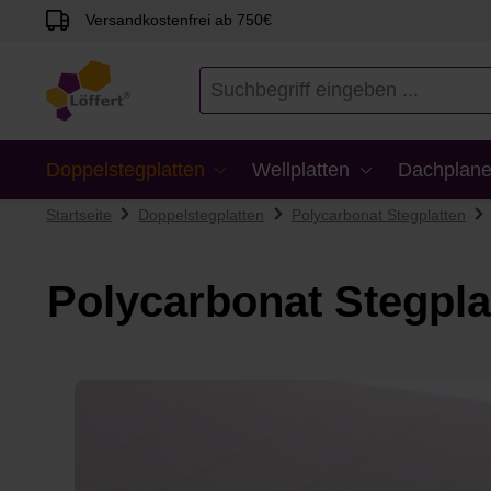
Versandkostenfrei ab 750€
en
Zur Suche springen
Doppelstegplatten
Wellplatten
Dachplane
Startseite
Doppelstegplatten
Polycarbonat Stegplatten
Polycarbonat Stegpla
Bildergalerie überspringen