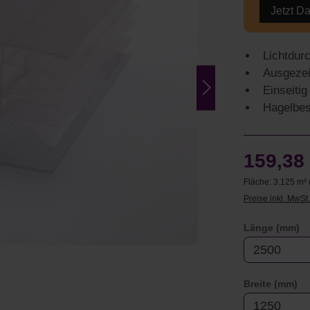
Jetzt D
Lichtdur
Ausgeze
Einseitig
Hagelbes
159,38
Fläche:
3.125 m²
Preise inkl. MwSt
a
Länge (mm)
au
Breite (mm)