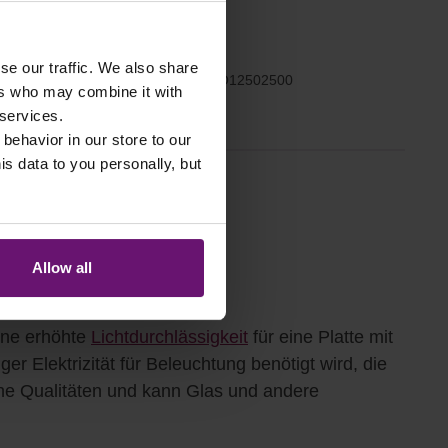
se our traffic. We also share
ettel hinzufügen
Art.Nr.:
PCX32O12502500
ers who may combine it with
 services.
 behavior in our store to our
 data to you personally, but
LIEFERUNG
Allow all
ine erhöhte
Lichtdurchlässigkeit
für eine Platte mit
r Elektrizität für Beleuchtung benötigt wird, die
he Qualitäten und kann Glas und andere