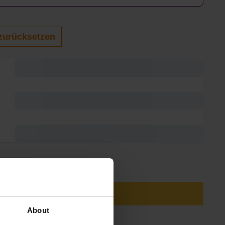
zurücksetzen
Anzahl: Gib den gewünschten Wert ein oder
In den Warenkorb
About
eferzeit: ca. 12-21 Werktage